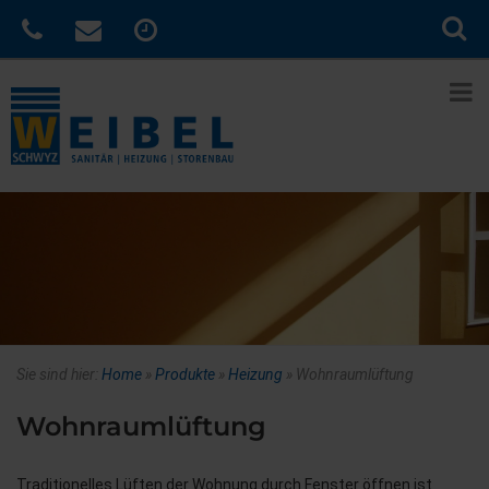
Sie sind hier:
Home
»
Produkte
»
Heizung
»
Wohnraumlüftung
Wohnraumlüftung
Traditionelles Lüften der Wohnung durch Fenster öffnen ist