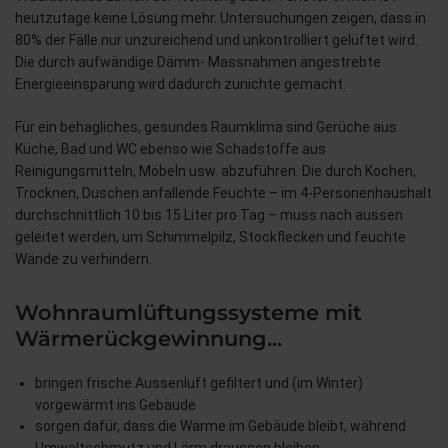
heutzutage keine Lösung mehr. Untersuchungen zeigen, dass in
80% der Fälle nur unzureichend und unkontrolliert gelüftet wird.
Die durch aufwändige Dämm- Massnahmen angestrebte
Energieeinsparung wird dadurch zunichte gemacht.
Für ein behagliches, gesundes Raumklima sind Gerüche aus
Küche, Bad und WC ebenso wie Schadstoffe aus
Reinigungsmitteln, Möbeln usw. abzuführen. Die durch Kochen,
Trocknen, Duschen anfallende Feuchte – im 4-Personenhaushalt
durchschnittlich 10 bis 15 Liter pro Tag – muss nach aussen
geleitet werden, um Schimmelpilz, Stockflecken und feuchte
Wände zu verhindern.
Wohnraumlüftungssysteme mit
Wärmerückgewinnung...
bringen frische Aussenluft gefiltert und (im Winter)
vorgewärmt ins Gebäude
sorgen dafür, dass die Wärme im Gebäude bleibt, während
Umweltschmutz und Lärm draussen bleiben