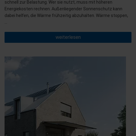
schnell zur Belastung. Wer sie nutzt, muss mit höheren
Energiekosten rechnen. Außenliegender Sonnenschutz kann
dabei helfen, die Wärme frühzeitig abzuhalten. Wärme stoppen,
…
„Angenehm
weiterlesen
kühl:
Außenliegender
Sonnenschutz
gegen
die
Sommerhitze“