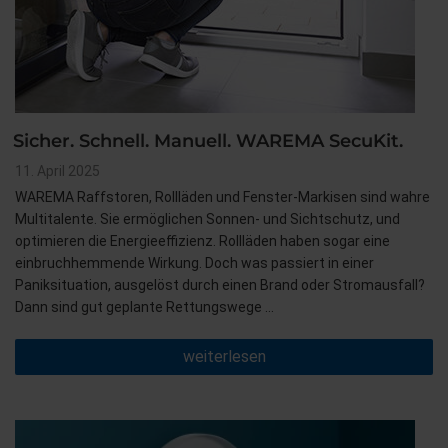
Sicher. Schnell. Manuell. WAREMA SecuKit.
Veröffentlicht
11. April 2025
am
WAREMA Raffstoren, Rollläden und Fenster-Markisen sind wahre
Multitalente. Sie ermöglichen Sonnen- und Sichtschutz, und
optimieren die Energieeffizienz. Rollläden haben sogar eine
einbruchhemmende Wirkung. Doch was passiert in einer
Paniksituation, ausgelöst durch einen Brand oder Stromausfall?
Dann sind gut geplante Rettungswege …
„Sicher.
weiterlesen
Schnell.
Manuell.
WAREMA
SecuKit.“