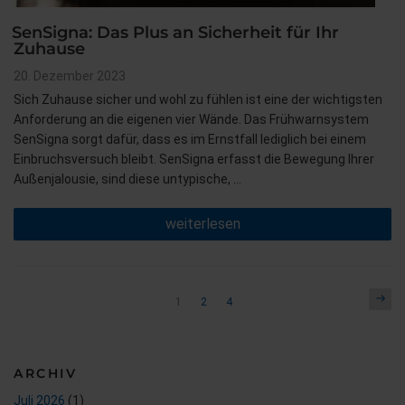
SenSigna: Das Plus an Sicherheit für Ihr
Zuhause
Veröffentlicht
20. Dezember 2023
am
Sich Zuhause sicher und wohl zu fühlen ist eine der wichtigsten
Anforderung an die eigenen vier Wände. Das Frühwarnsystem
SenSigna sorgt dafür, dass es im Ernstfall lediglich bei einem
Einbruchsversuch bleibt. SenSigna erfasst die Bewegung Ihrer
Außenjalousie, sind diese untypische, …
„SenSigna:
weiterlesen
Das
Plus
an
Sicherheit
für
Seitennummerierung
Näch
Seite
Seite
Seite
1
2
4
Ihr
Seit
der
Zuhause“
Beiträge
ARCHIV
Juli 2026
(1)