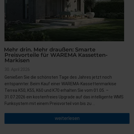
Mehr drin. Mehr draußen: Smarte
Preisvorteile für WAREMA Kassetten-
Markisen
Veröffentlicht
30. April 2026
am
Genießen Sie die schönsten Tage des Jahres jetzt noch
entspannter. Beim Kauf einer WAREMA-Kassettenmarkise
Terrea K50, K55, K60 und K70 erhalten Sie vom 01.05. –
31.07.2026 ein kostenfreies Upgrade auf das intelligente WMS
Funksystem mit einem Preisvorteil von bis zu …
„Mehr
weiterlesen
drin.
Mehr
draußen: