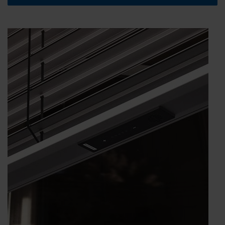
ohne
Kabel:
Das
SolarKit
von
WAREMA“