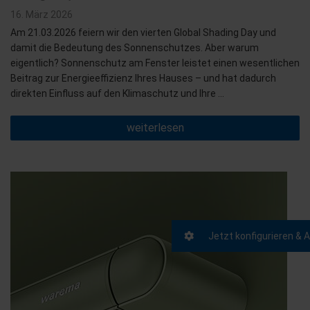
Veröffentlicht
16. März 2026
am
Am 21.03.2026 feiern wir den vierten Global Shading Day und
damit die Bedeutung des Sonnenschutzes. Aber warum
eigentlich? Sonnenschutz am Fenster leistet einen wesentlichen
Beitrag zur Energieeffizienz Ihres Hauses – und hat dadurch
direkten Einfluss auf den Klimaschutz und Ihre …
„Energie
weiterlesen
sparen
und
Klima
schützen“
Jetzt konfigurieren & 