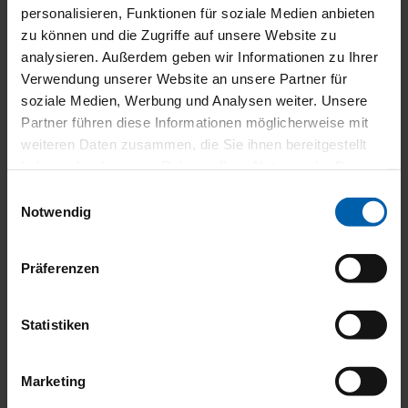
personalisieren, Funktionen für soziale Medien anbieten
zu können und die Zugriffe auf unsere Website zu
analysieren. Außerdem geben wir Informationen zu Ihrer
Verwendung unserer Website an unsere Partner für
soziale Medien, Werbung und Analysen weiter. Unsere
Partner führen diese Informationen möglicherweise mit
weiteren Daten zusammen, die Sie ihnen bereitgestellt
haben oder die sie im Rahmen Ihrer Nutzung der Dienste
gesammelt haben.
Einwilligungsauswahl
Notwendig
Präferenzen
WAREMA Insektenschutzrollo GrandSlide:
Einfach grandios
Statistiken
Veröffentlicht
3. Juli 2025
am
Glasfassaden mit großformatigen Fenster- und Türöffnungen,
Hebe-Schiebetüren oder Glas-Falt-Anlagen sorgen in der
Marketing
modernen Architektur für viel Licht und Transparenz. Genau