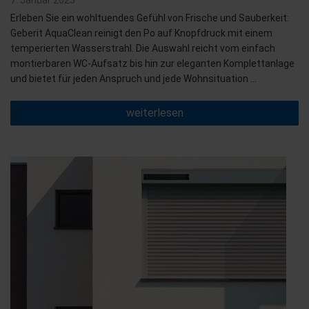
7. Januar 2025
am
Erleben Sie ein wohltuendes Gefühl von Frische und Sauberkeit:
Geberit AquaClean reinigt den Po auf Knopfdruck mit einem
temperierten Wasserstrahl. Die Auswahl reicht vom einfach
montierbaren WC-Aufsatz bis hin zur eleganten Komplettanlage
und bietet für jeden Anspruch und jede Wohnsituation …
„Weil
weiterlesen
nur
Wasser
wirklich
sauber
macht.
Pures
wohlbefinden
mit
Geberit
AquaClean“