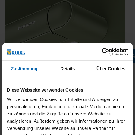
Jetzt konfigurieren & 
Zustimmung
Details
Über Cookies
Diese Webseite verwendet Cookies
Wir verwenden Cookies, um Inhalte und Anzeigen zu
Die neue WAREMA Terrea K55: Design is
personality.
personalisieren, Funktionen für soziale Medien anbieten
zu können und die Zugriffe auf unsere Website zu
Veröffentlicht
9. Dezember 2025
analysieren. Außerdem geben wir Informationen zu Ihrer
am
Mit der neuen Terrea K55 präsentiert WAREMA Design ohne
Verwendung unserer Website an unsere Partner für
Kompromisse. Die Terrassen-Markise überzeugt mit ihrer