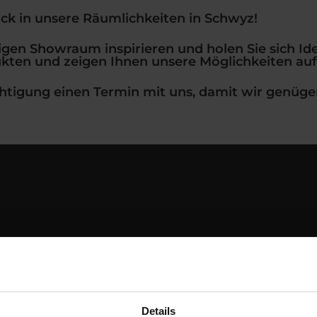
lick in unsere Räumlichkeiten in Schwyz!
igen Showraum inspirieren und holen Sie sich Ide
ukten und zeigen Ihnen unsere Möglichkeiten auf
ichtigung einen Termin mit uns, damit wir genüge
Details