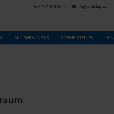
+41 41 818 66 00
info@weibelag.swiss
NS
AKTIONEN / NEWS
OFFENE STELLEN
KON
m
wraum