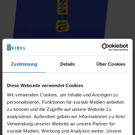
Zustimmung
Details
Über Cookies
Wenn Glas mit einer schmutz- und wasserabweisenden
Spezialversiegelung versehen ist, sollte auf scheuernde Mittel
Diese Webseite verwendet Cookies
und Materialien sowie auf den Einsatz von Mikrofasertüchern
Wir verwenden Cookies, um Inhalte und Anzeigen zu
und aggressiven Reinigungsmitteln verzichtet werden.
personalisieren, Funktionen für soziale Medien anbieten
zu können und die Zugriffe auf unsere Website zu
Verwenden Sie ein weiches Reinigungstuch oder einen
analysieren. Außerdem geben wir Informationen zu Ihrer
Lederlappen und einen Allzweckreiniger.
Verwendung unserer Website an unsere Partner für
soziale Medien, Werbung und Analysen weiter. Unsere