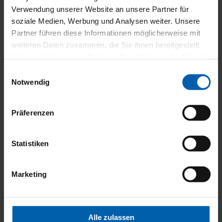
Reinigung, z.B. rot für WC und nähere, gelb für Waschbecken,
Verwendung unserer Website an unsere Partner für
Dusche, Badewanne, grün für Amaturen und Garnituren, blau für
soziale Medien, Werbung und Analysen weiter. Unsere
Glas und Spiegel.
Partner führen diese Informationen möglicherweise mit
weiteren Daten zusammen, die Sie ihnen bereitgestellt
haben oder die sie im Rahmen Ihrer Nutzung der Dienste
gesammelt haben.
Einwilligungsauswahl
Notwendig
Präferenzen
Statistiken
Marketing
Alle zulassen