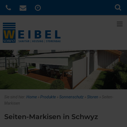
Sie sind hier:
Home
»
Produkte
»
Sonnenschutz
»
Storen
»
Seiten-
Markisen
Seiten-Markisen in Schwyz