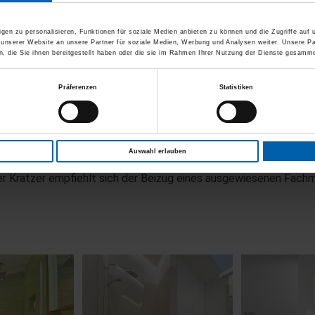
gen zu personalisieren, Funktionen für soziale Medien anbieten zu können und die Zugriffe auf
igkeit beim Abstellen von heissen Kochgeräten unbedingt eine
 unserer Website an unsere Partner für soziale Medien, Werbung und Analysen weiter. Unsere Pa
 die Sie ihnen bereitgestellt haben oder die sie im Rahmen Ihrer Nutzung der Dienste gesamme
Präferenzen
Statistiken
rlagen und Schneidbretter verwenden.
n Bewegungen und einem scheuernden Schwamm herauspoliert wer
Auswahl erlauben
fer Kratzer empfiehlt sich der Beizug eines ausgewiesenen Fach