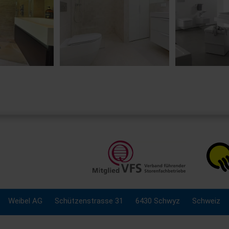
Weibel AG
Schützenstrasse 31
6430 Schwyz
Schweiz