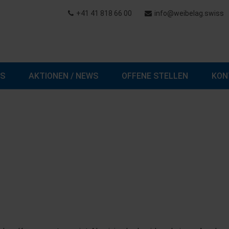
+41 41 818 66 00
info@weibelag.swiss
NS
AKTIONEN / NEWS
OFFENE STELLEN
KON