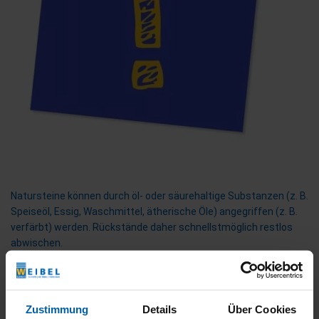
Natursteine können durch öl- oder säurehaltige Substanzen (z. B.
Speiseöl, Essig, Waschmittel, ätherische Öle) angegriffen (z. B.
verfärbt) werden. Rückstände daher schnellstmöglich restlos
abwischen.
Bitte Herstellerangaben beachten!
Zustimmung
Details
Über Cookies