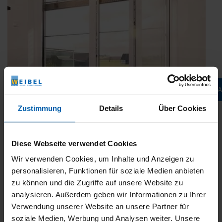
Jetzt konfigurieren & 
Zustimmung
Details
Über Cookies
Diese Webseite verwendet Cookies
Wir verwenden Cookies, um Inhalte und Anzeigen zu
NEU: Integrierte Absturzsicherung VisioNeo
personalisieren, Funktionen für soziale Medien anbieten
Veröffentlicht
5. Februar 2018
zu können und die Zugriffe auf unsere Website zu
am
analysieren. Außerdem geben wir Informationen zu Ihrer
Bodentiefe Fenster sind mittlerweile fester Bestandteil
moderner Architektur. Umso wichtiger wird der Einsatz einer
Verwendung unserer Website an unsere Partner für
wirksamen Absturzsicherung für Fenster. Die neue integrierte
soziale Medien, Werbung und Analysen weiter. Unsere