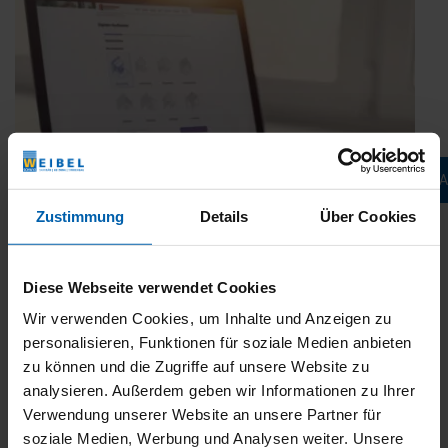
Jetzt konfigurieren & 
Zustimmung
Details
Über Cookies
Diese Webseite verwendet Cookies
Wir verwenden Cookies, um Inhalte und Anzeigen zu
In 5 Minuten zum Angebot – ganz einfach
personalisieren, Funktionen für soziale Medien anbieten
mit dem Digitalen Kaufberater
zu können und die Zugriffe auf unsere Website zu
Veröffentlicht
28. November 2023
analysieren. Außerdem geben wir Informationen zu Ihrer
am
Sie sind auf der Suche nach einem geeigneten
Verwendung unserer Website an unsere Partner für
Sonnenschutzprodukt für ihre Terrasse, ihren Balkon oder
soziale Medien, Werbung und Analysen weiter. Unsere