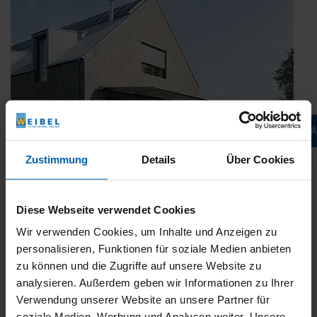
Jetzt konfigurieren & 
Zustimmung
Details
Über Cookies
Diese Webseite verwendet Cookies
Wir verwenden Cookies, um Inhalte und Anzeigen zu
Mehr drin. Mehr draußen: Smarte
personalisieren, Funktionen für soziale Medien anbieten
Preisvorteile für WAREMA Kassetten-
Markisen
zu können und die Zugriffe auf unsere Website zu
analysieren. Außerdem geben wir Informationen zu Ihrer
Veröffentlicht
30. April 2026
Verwendung unserer Website an unsere Partner für
am
Genießen Sie die schönsten Tage des Jahres jetzt noch
soziale Medien, Werbung und Analysen weiter. Unsere