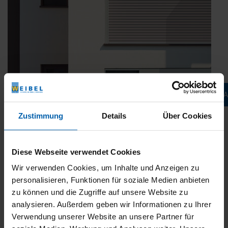
Jetzt konfigurieren & 
Zustimmung
Details
Über Cookies
Diese Webseite verwendet Cookies
Wir verwenden Cookies, um Inhalte und Anzeigen zu
Komfortabel ohne Kabel: Das SolarKit von
WAREMA
personalisieren, Funktionen für soziale Medien anbieten
zu können und die Zugriffe auf unsere Website zu
Veröffentlicht
22. Mai 2024
analysieren. Außerdem geben wir Informationen zu Ihrer
am
Das SolarKit für Rollläden und Fenster-Markisen ermöglicht den
Verwendung unserer Website an unsere Partner für
autarken Betrieb Ihres Sonnenschutzes mit Solarenergie.