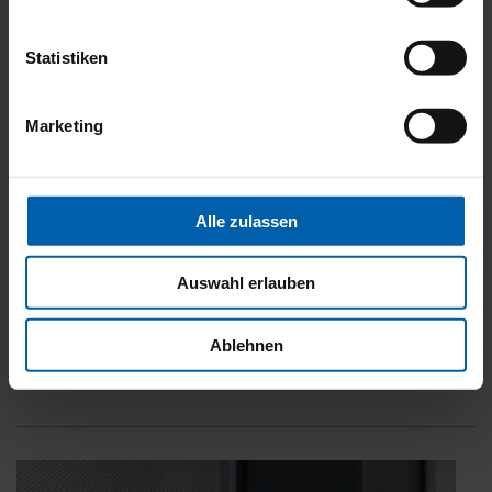
Statistiken
Marketing
WMS-Sensorik
Alle zulassen
WMS Sensorik für eine Steuerung nach Wind, Photo und
Niederschlag
Auswahl erlauben
Montage flach und unauffällig auf der Führungsschiene
Für Wintergarten-Markisen Climara W20, Pergola-
Ablehnen
Markisen Perea P20 und P40