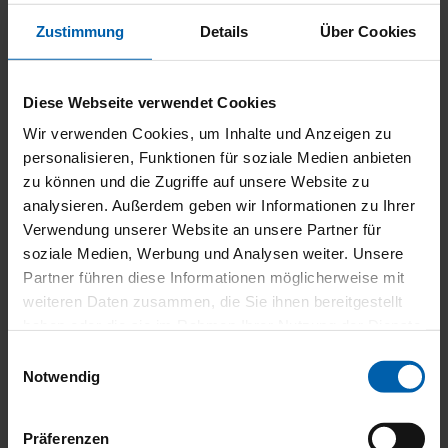
Zustimmung
Details
Über Cookies
GranTex mit easyZIP-Führung
Diese Webseite verwendet Cookies
Senkrechte Verschattung bei Perea P60 und P70
Wir verwenden Cookies, um Inhalte und Anzeigen zu
Gleichmäßige Behangoptik für Anlagen mit großer Breite
personalisieren, Funktionen für soziale Medien anbieten
und filigranem Kasten
zu können und die Zugriffe auf unsere Website zu
Mehr Stabilität durch Tuchwellenabstützung bei Anlagen
analysieren. Außerdem geben wir Informationen zu Ihrer
bis 6 m Breite
Verwendung unserer Website an unsere Partner für
soziale Medien, Werbung und Analysen weiter. Unsere
Partner führen diese Informationen möglicherweise mit
weiteren Daten zusammen, die Sie ihnen bereitgestellt
haben oder die sie im Rahmen Ihrer Nutzung der Dienste
gesammelt haben.
Einwilligungsauswahl
Notwendig
Präferenzen