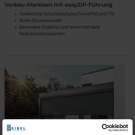
Vorbau-Markisen mit easyZIP-Führung
Senkrechte Verschattung bei Perea P60 und P70
Große Dessinauswahl
Besondere Stabilität und fester Halt dank
Reißverschlusssystem