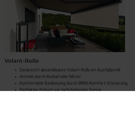
Volant-Rollo
Senkrecht absenkbares Volant-Rollo im Ausfallprofil
Antrieb durch Kurbel oder Motor
Komfortable Bedienung durch WMS Komfort-Steuerung
Perfekter Schutz vor tiefstehender Sonne
Beitragsnavigation
Stoffqualitäten
Ausstattungsextras Terrea Terrassen-Markisen