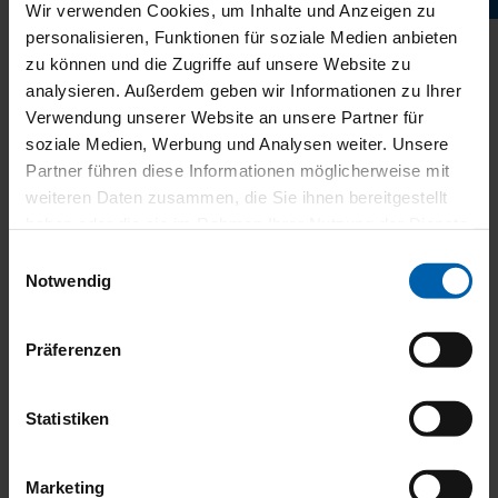
Wir verwenden Cookies, um Inhalte und Anzeigen zu
reißfest, sondern besitzt auch eine Ökotex-Zertifizierung und ist
personalisieren, Funktionen für soziale Medien anbieten
PVC- sowie halogenfrei. Weiterhin ist er schwer entflammbar
zu können und die Zugriffe auf unsere Website zu
sowie antistatisch und eignet sich ideal für eine feuchte
Umgebung. Die SeaTex Stoffe können bei verschiedenen
analysieren. Außerdem geben wir Informationen zu Ihrer
innenliegenden Sonnenschutz-Produkten von WAREMA
Verwendung unserer Website an unsere Partner für
eingesetzt werden. Erleben Sie Umweltschutz in seiner
soziale Medien, Werbung und Analysen weiter. Unsere
schönsten Form!
Partner führen diese Informationen möglicherweise mit
weiteren Daten zusammen, die Sie ihnen bereitgestellt
haben oder die sie im Rahmen Ihrer Nutzung der Dienste
gesammelt haben.
Einwilligungsauswahl
Notwendig
Präferenzen
Statistiken
Beitragsnavigation
Marketing