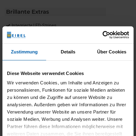
Brillante Extras
Integrierte LED-Stripes
Heizstrahler
LED-Stripe Lichtschiene
Bedienung von Markise und Beleuchtung mittels
Zustimmung
Details
Über Cookies
WMS Sender
Terrassengestell
Diese Webseite verwendet Cookies
Weitere Informationen zu
Ausstattungsextras Perea Pergola-
Wir verwenden Cookies, um Inhalte und Anzeigen zu
Markisen
personalisieren, Funktionen für soziale Medien anbieten
zu können und die Zugriffe auf unsere Website zu
analysieren. Außerdem geben wir Informationen zu Ihrer
Farben & Stoffe
Verwendung unserer Website an unsere Partner für
soziale Medien, Werbung und Analysen weiter. Unsere
Weitere Informationen
Partner führen diese Informationen möglicherweise mit
weiteren Daten zusammen, die Sie ihnen bereitgestellt