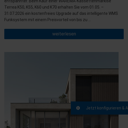
entspannter. Beim Kauf einer WAREMA-Kassettenmarkise
Terrea K50, K55, K60 und K70 erhalten Sie vom 01.05. –
31.07.2026 ein kostenfreies Upgrade auf das intelligente WMS
Funksystem mit einem Preisvorteil von bis zu …
„Mehr
weiterlesen
drin.
Mehr
draußen:
Smarte
Preisvorteile
für
WAREMA
Kassetten-
Markisen“
Jetzt konfigurieren & 