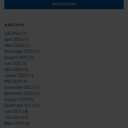
„Weil
weiterlesen
nur
Wasser
wirklich
sauber
ARCHIV
macht.
Pures
Juli 2026
(1)
wohlbefinden
April 2026
(1)
mit
Geberit
März 2026
(1)
AquaClean“
Dezember 2025
(1)
August 2025
(1)
Juli 2025
(1)
April 2025
(1)
Januar 2025
(1)
Mai 2024
(1)
Dezember 2023
(1)
November 2023
(1)
August 2023
(1)
Dezember 2021
(2)
Juni 2021
(4)
Juni 2019
(1)
März 2018
(5)